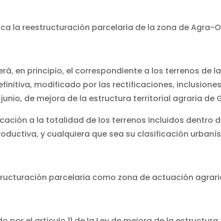
lica la reestructuración parcelaria de la zona de Agr
erá, en principio, el correspondiente a los terrenos de l
initiva, modificado por las rectificaciones, inclusione
 junio, de mejora de la estructura territorial agraria de G
icación a la totalidad de los terrenos incluidos dentro
oductiva, y cualquiera que sea su clasificación urbanís
tructuración parcelaria como zona de actuación agraria 
por el articulo 11 de la Ley de mejora de la estructura t