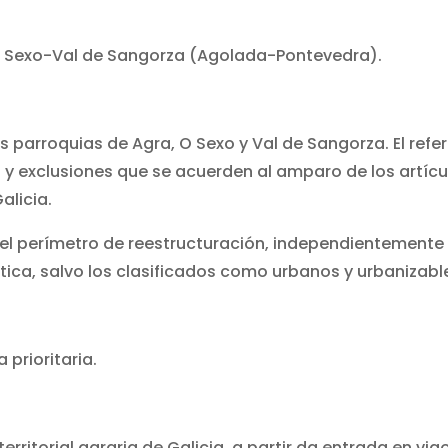
a-O Sexo-Val de Sangorza (Agolada-Pontevedra).
as parroquias de Agra, O Sexo y Val de Sangorza. El refe
s y exclusiones que se acuerden al amparo de los artícu
alicia.
 del perímetro de reestructuración, independientemente
tica, salvo los clasificados como urbanos y urbanizabl
prioritaria.
erritorial agraria de Galicia, a partir da entrada en vigo