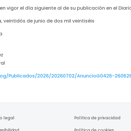
en vigor el día siguiente al de su publicación en el
Diari
veintidós de junio de dos mil veintiséis
a
ez
ral
/dog/Publicados/2026/20260702/AnuncioG0426-26062
o legal
Política de privacidad
sibilidad
Política de cookies